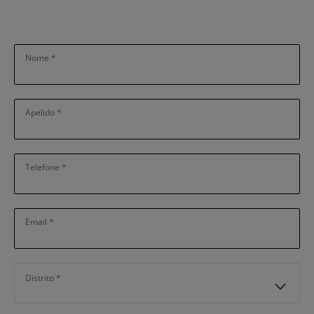
Nome
Apelido
Telefone
Email
Distrito