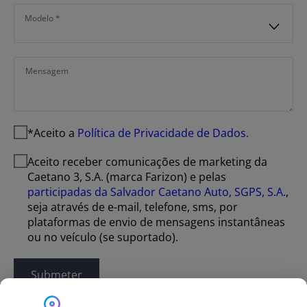
Modelo
Mensagem
Aceito a
Política de Privacidade de Dados.
Aceito receber comunicações de marketing da
Caetano 3, S.A. (marca Farizon) e pelas
participadas da Salvador Caetano Auto, SGPS, S.A.
,
seja através de e-mail, telefone, sms, por
plataformas de envio de mensagens instantâneas
ou no veículo (se suportado).
Submeter